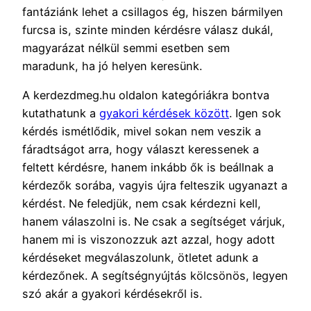
fantáziánk lehet a csillagos ég, hiszen bármilyen
furcsa is, szinte minden kérdésre válasz dukál,
magyarázat nélkül semmi esetben sem
maradunk, ha jó helyen keresünk.
A kerdezdmeg.hu oldalon kategóriákra bontva
kutathatunk a
gyakori kérdések között
. Igen sok
kérdés ismétlődik, mivel sokan nem veszik a
fáradtságot arra, hogy választ keressenek a
feltett kérdésre, hanem inkább ők is beállnak a
kérdezők sorába, vagyis újra felteszik ugyanazt a
kérdést. Ne feledjük, nem csak kérdezni kell,
hanem válaszolni is. Ne csak a segítséget várjuk,
hanem mi is viszonozzuk azt azzal, hogy adott
kérdéseket megválaszolunk, ötletet adunk a
kérdezőnek. A segítségnyújtás kölcsönös, legyen
szó akár a gyakori kérdésekről is.