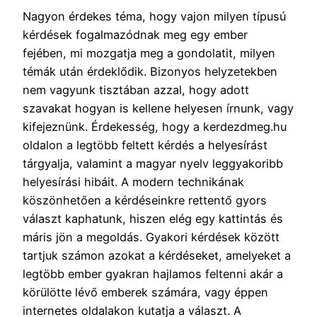
Nagyon érdekes téma, hogy vajon milyen típusú
kérdések fogalmazódnak meg egy ember
fejében, mi mozgatja meg a gondolatit, milyen
témák után érdeklődik. Bizonyos helyzetekben
nem vagyunk tisztában azzal, hogy adott
szavakat hogyan is kellene helyesen írnunk, vagy
kifejeznünk. Érdekesség, hogy a kerdezdmeg.hu
oldalon a legtöbb feltett kérdés a helyesírást
tárgyalja, valamint a magyar nyelv leggyakoribb
helyesírási hibáit. A modern technikának
köszönhetően a kérdéseinkre rettentő gyors
választ kaphatunk, hiszen elég egy kattintás és
máris jön a megoldás. Gyakori kérdések között
tartjuk számon azokat a kérdéseket, amelyeket a
legtöbb ember gyakran hajlamos feltenni akár a
körülötte lévő emberek számára, vagy éppen
internetes oldalakon kutatja a választ. A