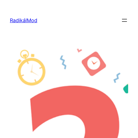
Ugrás
a
RadikálMod
tartalomhoz