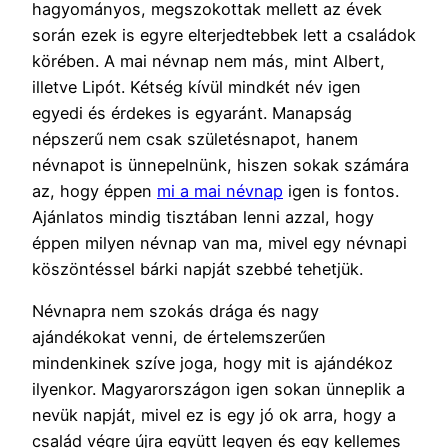
hagyományos, megszokottak mellett az évek
során ezek is egyre elterjedtebbek lett a családok
körében. A mai névnap nem más, mint Albert,
illetve Lipót. Kétség kívül mindkét név igen
egyedi és érdekes is egyaránt. Manapság
népszerű nem csak születésnapot, hanem
névnapot is ünnepelnünk, hiszen sokak számára
az, hogy éppen
mi a mai névnap
igen is fontos.
Ajánlatos mindig tisztában lenni azzal, hogy
éppen milyen névnap van ma, mivel egy névnapi
köszöntéssel bárki napját szebbé tehetjük.
Névnapra nem szokás drága és nagy
ajándékokat venni, de értelemszerűen
mindenkinek szíve joga, hogy mit is ajándékoz
ilyenkor. Magyarországon igen sokan ünneplik a
nevük napját, mivel ez is egy jó ok arra, hogy a
család végre újra együtt legyen és egy kellemes