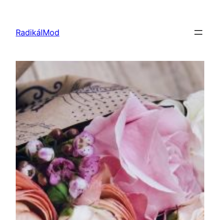
Ugrás
a
RadikálMod
tartalomhoz