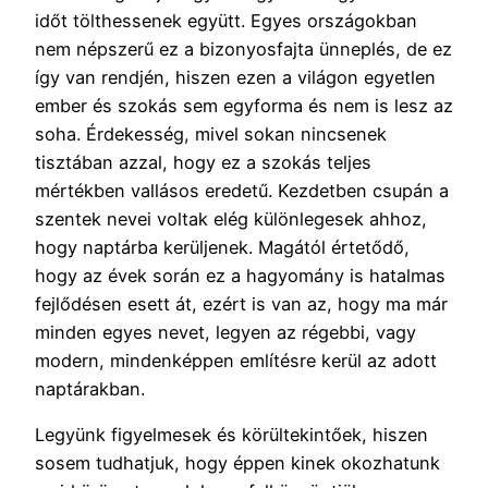
időt tölthessenek együtt. Egyes országokban
nem népszerű ez a bizonyosfajta ünneplés, de ez
így van rendjén, hiszen ezen a világon egyetlen
ember és szokás sem egyforma és nem is lesz az
soha. Érdekesség, mivel sokan nincsenek
tisztában azzal, hogy ez a szokás teljes
mértékben vallásos eredetű. Kezdetben csupán a
szentek nevei voltak elég különlegesek ahhoz,
hogy naptárba kerüljenek. Magától értetődő,
hogy az évek során ez a hagyomány is hatalmas
fejlődésen esett át, ezért is van az, hogy ma már
minden egyes nevet, legyen az régebbi, vagy
modern, mindenképpen említésre kerül az adott
naptárakban.
Legyünk figyelmesek és körültekintőek, hiszen
sosem tudhatjuk, hogy éppen kinek okozhatunk