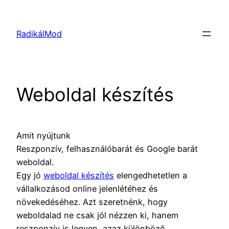
Ugrás
a
RadikálMod
tartalomhoz
Weboldal készítés
Amit nyújtunk
Reszponzív, felhasználóbarát és Google barát
weboldal.
Egy jó
weboldal készítés
elengedhetetlen a
vállalkozásod online jelenlétéhez és
növekedéséhez. Azt szeretnénk, hogy
weboldalad ne csak jól nézzen ki, hanem
reszponzív is legyen, azaz különböző